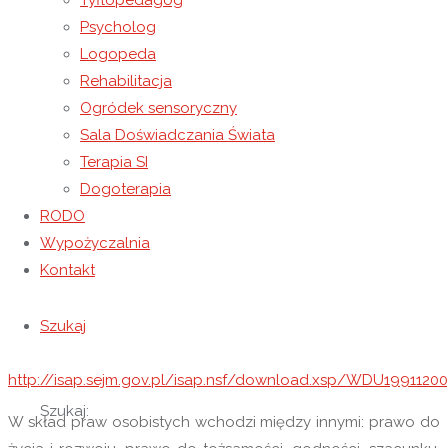
Tyflopedagog
Dokument podpisały wszystkie państwa na świecie i dotyczy
Psycholog
każdej osoby od chwili narodzin. 7 listopada 2014 roku Sejm
Logopeda
Rzeczpospolitej Polskiej ustanowił dzień ten również
Rehabilitacja
Ogólnopolskim Dniem Praw Dziecka. O tym, jak ważne są w
Ogródek sensoryczny
naszym kraju prawa dziecka świadczy również fakt, iż
Sala Doświadczania Świata
zostały one uwzględnione w Konstytucji RP. My wszyscy,
Terapia SI
rodzice, opiekunowie prawni, nauczyciele powinniśmy mieć
Dogoterapia
świadomość, że prawa dziecka nie kolidują z prawami
RODO
dorosłych, lecz się uzupełniają.
Wypożyczalnia
Kontakt
Prawa dziecka dzielą się na prawa osobiste, socjalne i prawa
kulturalne. Pełny tekst Konwencji Praw Dziecka można
Szukaj
znaleźć pod załączonym linkiem
http://isap.sejm.gov.pl/isap.nsf/download.xsp/WDU199112
Szukaj:
W skład praw osobistych wchodzi między innymi: prawo do