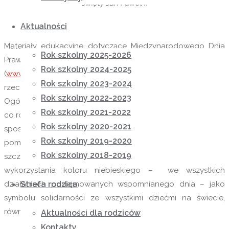
święty Jan Paweł II
Aktualności
Materiały edukacyjne dotyczące Międzynarodowego Dnia
Rok szkolny 2025-2026
Prawa Dziecka są dostępne na stronie internetowej UNICEF
Rok szkolny 2024-2025
(
www.unicef,pl
) – Funduszu Narodów Zjednoczonych na
Rok szkolny 2023-2024
rzecz dzieci, który został utworzony przez Zgromadzenie
Rok szkolny 2022-2023
Ogólne Narodów Zjednoczonych 11 grudnia 1964 roku. Jak
Rok szkolny 2021-2022
co roku UNICEF zachęca do wsparcia dzieci, a w tym roku w
Rok szkolny 2020-2021
sposób szczególny, zachęca do zaangażowania w akcję
Rok szkolny 2019-2020
pomocową na rzecz dzieci w Jemenie. UNICEF Polska
Rok szkolny 2018-2019
szczególnie w tym dniu – 20 listopada – zaprasza do
wykorzystania koloru niebieskiego – we wszystkich
działaniach podejmowanych wspomnianego dnia – jako
Strefa rodzica
symbolu solidarności ze wszystkimi dziećmi na świecie,
również tymi, których prawa nie są przestrzegane.
Aktualności dla rodziców
Kontakty