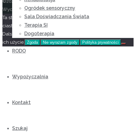
©2026 Niepubliczny Ośrodek Rewalidacyjno-
Ogródek sensoryczny
Wychowawczy Caritas w Wysokiej
Sala Doświadczania Świata
Ta strona korzysta z
Oparte na
Anima
&
WordPress.
Terapia SI
ciasteczek aby świadczyć usługi na najwyższym poziomie.
Dogoterapia
Dalsze korzystanie ze strony oznacza, że zgadzasz się na
ich użycie.
Zgoda
Nie wyrażam zgody
Polityka prywatności
RODO
Wypożyczalnia
Kontakt
Szukaj