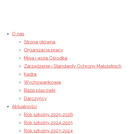
O nas
Strona główna
20 listopada
Organizacja pracy
Misja i wizja Ośrodka
MIĘDZYNARODOWY DZIEŃ
Zarządzenie i Standardy Ochrony Małoletnich
Kadra
PRAW DZIECKA
Wychowankowie
Baza placówki
19 listopada 2020
19 listopada 2020
Rok szkolny 2020-2021
Darczyńcy
Strona główna
Rok szkolny 2020-2021
20 listopada
Aktualności
MIĘDZYNARODOWY DZIEŃ PRAW DZIECKA
Rok szkolny 2025-2026
Rok szkolny 2024-2025
Rok szkolny 2023-2024