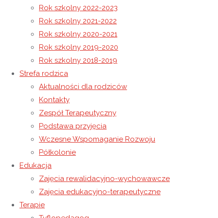
Rok szkolny 2022-2023
Rok szkolny 2021-2022
Zajęcia z treningu umiejętności społecznych
Rok szkolny 2020-2021
Zajęcia z wychowania fizycznego.
Rok szkolny 2019-2020
Rok szkolny 2018-2019
19 listopada 2020
Strefa rodzica
19 listopada 2020
Rok szkolny 2020-2021
Aktualności dla rodziców
Kontakty
20 listopada to wyjątkowy dzień – rocznica uchwalenia
Zespół Terapeutyczny
Konwencji o prawach dziecka. Szczególny moment – w
Podstawa przyjęcia
którym uwaga wszystkich kierowana jest na dzieci i ich
Wczesne Wspomaganie Rozwoju
prawa.
Półkolonie
Edukacja
Zajęcia rewalidacyjno-wychowawcze
Warto zaznaczyć, że Konwencja ta została uchwalona z
Zajęcia edukacyjno-terapeutyczne
inicjatywy Polski, 20 listopada 1989 roku przez
Terapie
Zgromadzenie Ogólne Narodów Zjednoczonych.