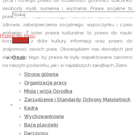
życia i rozwoju, prawo do tożsamości, godności, szacunku,
swobody myśli, sumienia i wyznania. Prawa socjalne to
prawo do odpowiedniego standardu życia, ochrony
zdrowia, zabezpieczenia socjalnego, wypoczynku i czasu
wolnego. Z kolei, prawa kulturalne, to prawo do nauki,
Przejdź do treści
Szukaj
korzystania z dóbr kultury, informacji oraz prawo do
znajomości swoich praw. Obowiązkiem nas dorosłych jest
dążenie do tego, by prawa te były respektowane zarówno
O nas
na naszym podwórku, jak i w najdalszych zakątkach Ziemi.
Strona główna
Pamiętajmy:
Organizacja pracy
Misja i wizja Ośrodka
Zarządzenie i Standardy Ochrony Małoletnich
„Dziecko jest najpiękniejszym darem dla rodziny, dla
Kadra
narodu.
Wychowankowie
Nigdy nie odrzucajmy tego daru Boga.”
Baza placówki
Darczyńcy