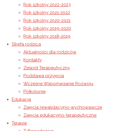
Rok szkolny 2022-2023
Rok szkolny 2021-2022
PRZYJDŹ DUCHU ŚWIĘTY – Bierzmowanie w NORW Caritas
Rok szkolny 2020-2021
w Wysokiej
Rok szkolny 2019-2020
Światowy Dzień Osób z Zespołem Downa
Rok szkolny 2018-2019
Strefa rodzica
Aktualności dla rodziców
20 marca 2020
Kontakty
7 września 2022
Niewidoczne
Zespół Terapeutyczny
W związku z zapobieganiem, przeciwdziałaniem i
Podstawa przyjęcia
zwalczaniem Covid-19 czasowo zawiesza się wszystkie
Wczesne Wspomaganie Rozwoju
zajęcia prowadzone przez Ośrodek. Wszyscy pracownicy
Półkolonie
pozostają w gotowości do pracy. W realizacji zajęć z
Edukacja
wykorzystaniem metod i technik kształcenia na odległość
Zajęcia rewalidacyjno-wychowawcze
wychowawcy i specjaliści uwzględniają specjalne potrzeby
Zajęcia edukacyjno-terapeutyczne
edukacyjne wychowanków, dostosowują sposoby i metody
Terapie
pracy do potrzeb i możliwości wychowanków, w tym