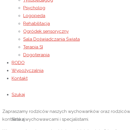
Tyflopedagog
wynikające z podstawy programowej oraz z indywidualnych
Psycholog
programów edukacyjno-terapeutycznych oraz zajęć w
Logopeda
ramach zajęć wczesnego wspomagania rozwoju.
Rehabilitacja
Wychowawcy i specjaliści na bieżąco przygotowują dla
Ogródek sensoryczny
rodziców informacje o dostępnych materiałach i możliwych
Sala Doświadczania Świata
formach ich realizacji na podstawie Zarządzenia Dyrektora
Terapia SI
Ośrodka Rewalidacyjno- Wychowawczego Caritas w
Dogoterapia
Wysokiej nr 7a/P/2020 dotyczącego organizacji kształcenia
RODO
na odległość w Ośrodku.
Wypożyczalnia
Kontakt
Informacje umieszczone w zakładce
„Strefa Rodzica” –
Szukaj
kliknij tu
Zapraszamy rodziców naszych wychowanków oraz rodziców dz
kontaktu z wychowawcami i specjalistami.
Szukaj: