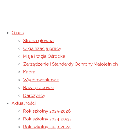
O nas
Strona główna
Organizacja pracy
Czasowe zawieszenie
Misja i wizja Ośrodka
Zarządzenie i Standardy Ochrony Małoletnich
wszystkich zajęć
Kadra
Wychowankowie
prowadzonych przez ośrodek
Baza placówki
Darczyńcy
20 marca 2020
7 września 2022
Niewidoczne
Aktualności
Strona główna
Niewidoczne
Czasowe zawieszenie
Rok szkolny 2025-2026
wszystkich zajęć prowadzonych przez ośrodek
Rok szkolny 2024-2025
Rok szkolny 2023-2024