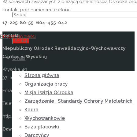
W sprawach związanych z bieżącą działalnością Ośrodka pro
kontakt pod numerem telefonu:
17-225-80-55 604-455-042
Kontakt
Przejdź do treści
Szukaj
Niepubliczny Ośrodek Rewalidacyjno-Wychowawczy
Caritas w Wysokiej
O nas
Wysoka 49
Strona główna
37-100 Łańcut
Organizacja pracy
Email: kontakt@osrodekwysoka.pl
Misja i wizja Ośrodka
Zarządzenie i Standardy Ochrony Małoletnich
Telefon: (17) 22 58 055
Kadra
https://osrodekwysoka.pl
Wychowankowie
Baza placówki
Odwiedź nas na facebooku
Darczyńcy