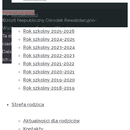
Powrót na górę
Aktualności
©2026 Niepubliczny Ośrodek Rewalidacyjno-
Wychowawczy Caritas w Wysokiej
Rok szkolny 2025-2026
Ta strona korzysta z
Oparte na
Anima
&
WordPress.
Rok szkolny 2024-2025
ciasteczek aby świadczyć usługi na najwyższym poziomie.
Rok szkolny 2023-2024
Dalsze korzystanie ze strony oznacza, że zgadzasz się na
Rok szkolny 2022-2023
ich użycie.
Zgoda
Nie wyrażam zgody
Polityka prywatności
Rok szkolny 2021-2022
Rok szkolny 2020-2021
Rok szkolny 2019-2020
Rok szkolny 2018-2019
Strefa rodzica
Aktualności dla rodziców
Kontakty