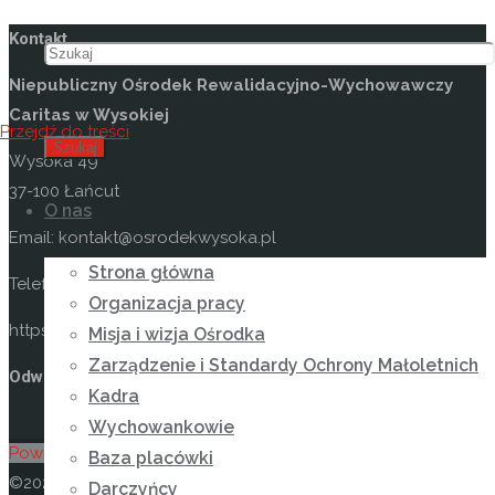
Kontakt
Niepubliczny Ośrodek Rewalidacyjno-Wychowawczy
Caritas w Wysokiej
Przejdź do treści
Szukaj
Wysoka 49
37-100 Łańcut
O nas
Email: kontakt@osrodekwysoka.pl
Strona główna
Telefon: (17) 22 58 055
Organizacja pracy
https://osrodekwysoka.pl
Misja i wizja Ośrodka
Zarządzenie i Standardy Ochrony Małoletnich
Odwiedź nas na facebooku
Kadra
Wychowankowie
Powrót na górę
Baza placówki
©2026 Niepubliczny Ośrodek Rewalidacyjno-
Darczyńcy