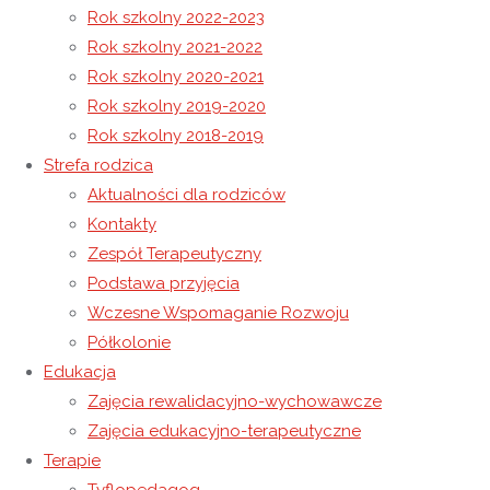
Rok szkolny 2022-2023
Rok szkolny 2021-2022
Spotkania Indywidualne z Psychologiem
Rok szkolny 2020-2021
„Standardy Ochrony Małoletnich” w Niepublicznym Ośrodku
Rok szkolny 2019-2020
Rewalidacyjno-Wychowawczym Caritas w Wysokiej
Rok szkolny 2018-2019
Strefa rodzica
22 lutego 2024
Aktualności dla rodziców
22 lutego 2024
Rok szkolny 2023-2024
Kontakty
Droga Krzyżowa
Zespół Terapeutyczny
Podstawa przyjęcia
Droga Krzyżowa jest symbolicznym
Wczesne Wspomaganie Rozwoju
odzwierciedleniem trudnej ścieżki, którą
Półkolonie
przeszedł Pan Jezus na drodze do Krzyża. Droga
Edukacja
Zajęcia rewalidacyjno-wychowawcze
Krzyżowa pozwala głębiej zrozumieć miłość i
Zajęcia edukacyjno-terapeutyczne
poświęcenie, które Chrystus okazał ludziom.
Terapie