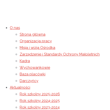
O nas
Strona główna
Droga Krzyżowa
Organizacja pracy
Misja i wizja Ośrodka
22 lutego 2024
22 lutego 2024
Rok szkolny 2023-2024
Zarządzenie i Standardy Ochrony Małoletnich
Strona główna
Rok szkolny 2023-2024
Droga Krzyżowa
Kadra
Wychowankowie
Baza placówki
Darczyńcy
Aktualności
Rok szkolny 2025-2026
Rok szkolny 2024-2025
Rok szkolny 2023-2024